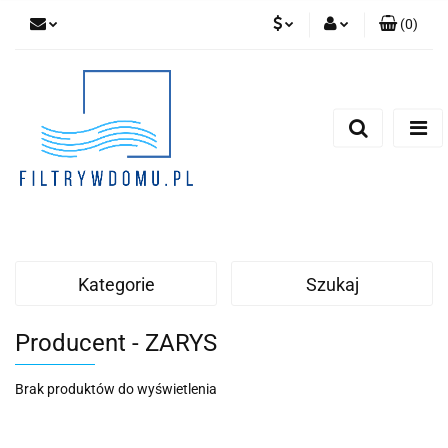
(
0
)
PLN
Zaloguj się
Zarejestruj się
EUR
Dodaj zgłoszenie
Zgody cookies
Kategorie
Szukaj
Producent - ZARYS
Brak produktów do wyświetlenia